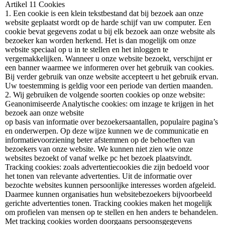
Artikel 11 Cookies
1. Een cookie is een klein tekstbestand dat bij bezoek aan onze
website geplaatst wordt op de harde schijf van uw computer. Een
cookie bevat gegevens zodat u bij elk bezoek aan onze website als
bezoeker kan worden herkend. Het is dan mogelijk om onze
website speciaal op u in te stellen en het inloggen te
vergemakkelijken. Wanneer u onze website bezoekt, verschijnt er
een banner waarmee we informeren over het gebruik van cookies.
Bij verder gebruik van onze website accepteert u het gebruik ervan.
Uw toestemming is geldig voor een periode van dertien maanden.
2. Wij gebruiken de volgende soorten cookies op onze website:
Geanonimiseerde Analytische cookies: om inzage te krijgen in het
bezoek aan onze website
op basis van informatie over bezoekersaantallen, populaire pagina’s
en onderwerpen. Op deze wijze kunnen we de communicatie en
informatievoorziening beter afstemmen op de behoeften van
bezoekers van onze website. We kunnen niet zien wie onze
websites bezoekt of vanaf welke pc het bezoek plaatsvindt.
Tracking cookies: zoals advertentiecookies die zijn bedoeld voor
het tonen van relevante advertenties. Uit de informatie over
bezochte websites kunnen persoonlijke interesses worden afgeleid.
Daarmee kunnen organisaties hun websitebezoekers bijvoorbeeld
gerichte advertenties tonen. Tracking cookies maken het mogelijk
om profielen van mensen op te stellen en hen anders te behandelen.
Met tracking cookies worden doorgaans persoonsgegevens