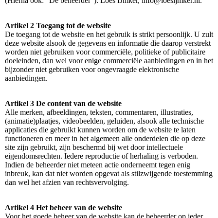
(Hierna ook: “De beheerder”): Loes IJmker, info@loesijmker.nl.
Artikel 2 Toegang tot de website
De toegang tot de website en het gebruik is strikt persoonlijk. U zult
deze website alsook de gegevens en informatie die daarop verstrekt
worden niet gebruiken voor commerciële, politieke of publicitaire
doeleinden, dan wel voor enige commerciële aanbiedingen en in het
bijzonder niet gebruiken voor ongevraagde elektronische
aanbiedingen.
Artikel 3 De content van de website
Alle merken, afbeeldingen, teksten, commentaren, illustraties,
(animatie)plaatjes, videobeelden, geluiden, alsook alle technische
applicaties die gebruikt kunnen worden om de website te laten
functioneren en meer in het algemeen alle onderdelen die op deze
site zijn gebruikt, zijn beschermd bij wet door intellectuele
eigendomsrechten. Iedere reproductie of herhaling is verboden.
Indien de beheerder niet meteen actie onderneemt tegen enig
inbreuk, kan dat niet worden opgevat als stilzwijgende toestemming
dan wel het afzien van rechtsvervolging.
Artikel 4 Het beheer van de website
Voor het goede beheer van de website kan de beheerder op ieder