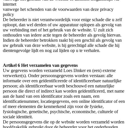
internet
vanwege het schenden van de voorwaarden van deze privacy
policy
De beheerder is niet verantwoordelijk voor enige schade die u zelf
oploopt, dan wel derden of uw apparatuur oplopen als gevolg van
uw verbinding met of het gebruik van de website. U zult zich
onthouden van iedere actie tegen de beheerder als gevolg hiervan.
Indien de beheerder betrokken raakt bij een geschil als gevolg van
uw gebruik van deze website, is hij gerechtigd alle schade die hij
dientengevolge lijdt en nog zal lijden op u te verhalen.
Artikel 6 Het verzamelen van gegevens
Uw gegevens worden verzameld Loes IJmker en (een) externe
verwerker(s). Onder persoonsgegevens worden verstaan: alle
informatie over een geïdentificeerde of identificeerbare natuurlijke
persoon; als identificeerbaar wordt beschouwd een natuurlijke
persoon die direct of indirect kan worden geïdentificeerd, met name
aan de hand van een identificator zoals een naam, een
identificatienummer, locatiegegevens, een online identificator of een
of meer elementen die kenmerkend zijn voor de fysieke,
fysiologische, genetische, psychische, economische, culturele of
sociale identiteit.
De persoonsgegevens die op de website worden verzameld worden
hoofdzakelijk gebruikt door de beheerder voor het onderhouden